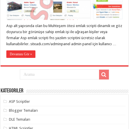
eve
taşımacılık
,
gaziantep
evden
eve
taşımacılık
,
Asp alt yapısında olan bu Muhteşem ötesi emlak scripti dinamik ve göz
gaziantep
evden
doyurucu bir görünüşe sahip emlak işi ile uğraşan kişiler veya
eve
firmalar Asp emlak scripti fns yazılım scriptini ücretsiz olarak
taşımacılık
,
kullanabilirler. siteadı.com/adminpanel admin panel için kullanıcı …
gaziantep
evden
eve
Devamını Gör »
taşımacılık
,
gaziantep
evden
eve
taşımacılık
,
evden
eve
taşımacılık
,
Kategoriler
gaziantep
asansörlü
taşıma
,
ASP Scriptler
gaziantep
evden
Blogger Temaları
eve
taşımacılık
,
DLE Temaları
gaziantep
organizasyon
,
HTML Scriptler