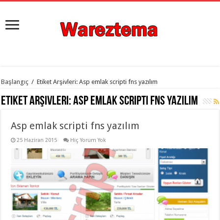
istanbul
Başlangıç
/
Etiket Arşivleri: Asp emlak scripti fns yazılım
organizasyon
evden
Etiket Arşivleri:
Asp emlak scripti fns yazılım
eve
taşımacılık
,
gaziantep
Asp emlak scripti fns yazılım
organizasyon
,
gaziantep
evden
25 Haziran 2015
Hiç Yorum Yok
eve
taşımacılık
,
evden
eve
taşımacılık
,
gaziantep
evden
eve
taşımacılık
,
evden