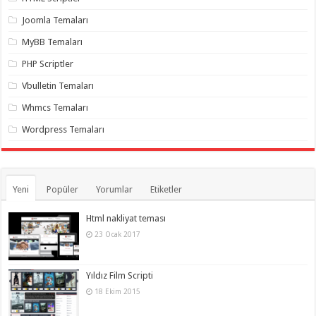
gaziantep
organizasyon
,
Joomla Temaları
gaziantep
organizasyon
,
MyBB Temaları
gaziantep
organizasyon
,
PHP Scriptler
gaziantep
organizasyon
,
Vbulletin Temaları
gaziantep
organizasyon
,
Whmcs Temaları
gaziantep
palyaço
,
Wordpress Temaları
twitter
takipçi
hilesi
,
twitter
takipçi
hilesi
,
Yeni
Popüler
Yorumlar
Etiketler
instagram
takipçi
hilesi
,
Html nakliyat teması
23 Ocak 2017
Yıldız Film Scripti
18 Ekim 2015