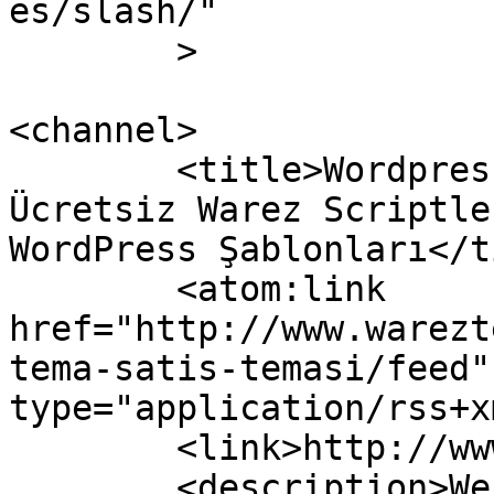
es/slash/"

	>

<channel>

	<title>Wordpress tema satış teması | 
Ücretsiz Warez Scriptle
WordPress Şablonları</t
	<atom:link 
href="http://www.warezt
tema-satis-temasi/feed"
type="application/rss+x
	<link>http://www.wareztema.net</link>

	<description>Web sitemiz üzerinden Warez 