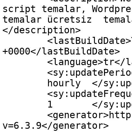
script temalar, Wordpre
temalar ücretsiz  temal
</description>

	<lastBuildDate>Tue, 03 Oct 2023 17:45:36 
+0000</lastBuildDate>

	<language>tr</language>

	<sy:updatePeriod>

	hourly	</sy:updatePeriod>

	<sy:updateFrequency>

	1	</sy:updateFrequency>

	<generator>https://wordpress.org/?
v=6.3.9</generator>
