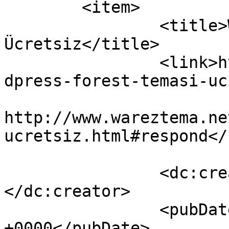
	<item>

		<title>WordPress Forest Teması 
Ücretsiz</title>

		<link>http://www.wareztema.net/wor
dpress-forest-temasi-uc
					<co
http://www.wareztema.ne
ucretsiz.html#respond</
		<dc:creator><![CDATA[admin]]>
</dc:creator>

		<pubDate>Wed, 19 Aug 2015 14:04:35 
+0000</pubDate>
