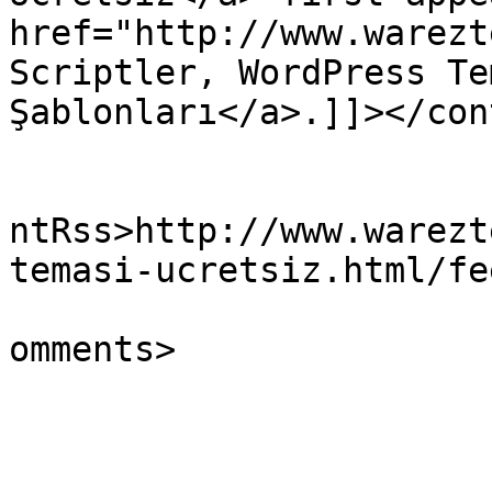
href="http://www.warezt
Scriptler, WordPress Te
Şablonları</a>.]]></con
					<wf
ntRss>http://www.warezt
temasi-ucretsiz.html/fe
			<slash:comments>0</slash
omments>

			</item>