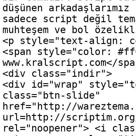
düşünen arkadaşlarımız 
sadece script değil tem
muhteşem ve bol özelikl
<p style="text-align: c
<span style="color: #ff
www.kralscript.com</spa
<div class="indir">

<div id="wrap" style="t
class="btn-slide" 
href="http://wareztema.
url=http://scriptim.org
rel="noopener"> <i clas