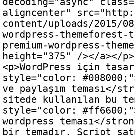
decoding="async" class=
aligncenter" src="http:
content/uploads/2015/08
wordpress-themeforest-t
premium-wordpress-theme
height="375" /></a></p>

<p>WordPress için tasar
style="color: #008000;"
ve paylaşım teması</str
sitede kullanılan bu te
style="color: #ff6600;"
wordpress teması</stron
bir temadır. Script sat