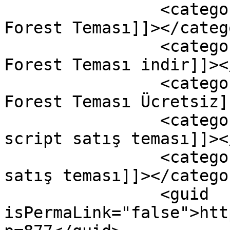
		<category><![CDATA[WordPress 
Forest Teması]]></catego
		<category><![CDATA[WordPress 
Forest Teması indir]]><
		<category><![CDATA[WordPress 
Forest Teması Ücretsiz]
		<category><![CDATA[Wordpress 
script satış teması]]><
		<category><![CDATA[Wordpress tema 
satış teması]]></categor
		<guid 
isPermaLink="false">htt