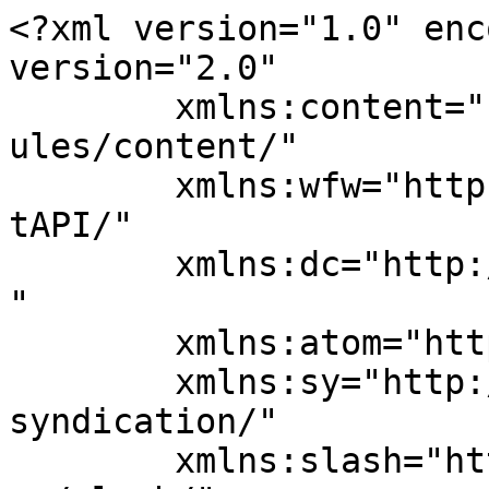
<?xml version="1.0" enc
version="2.0"

	xmlns:content="http://purl.org/rss/1.0/mod
ules/content/"

	xmlns:wfw="http://wellformedweb.org/Commen
tAPI/"

	xmlns:dc="http://purl.org/dc/elements/1.1/
"

	xmlns:atom="http://www.w3.org/2005/Atom"

	xmlns:sy="http://purl.org/rss/1.0/modules/
syndication/"

	xmlns:slash="http://purl.org/rss/1.0/modul