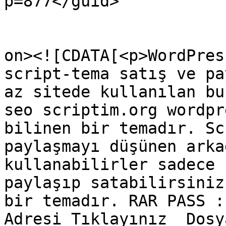
p=877</guid>

					<de
on><![CDATA[<p>WordPres
script-tema satış ve pa
az sitede kullanılan bu
seo scriptim.org wordpr
bilinen bir temadır. Sc
paylaşmayı düşünen arka
kullanabilirler sadece 
paylaşıp satabilirsiniz
bir temadır. RAR PASS :
Adresi Tıklayınız  Dosy