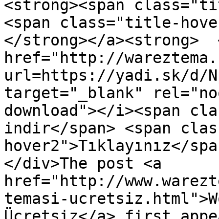
<strong><span class="ti
<span class="title-hove
</strong></a><strong>  
href="http://wareztema.
url=https://yadi.sk/d/N
target="_blank" rel="no
download"></i><span cla
indir</span> <span clas
hover2">Tıklayınız</spa
</div>The post <a 
href="http://www.warezt
temasi-ucretsiz.html">W
Ücretsiz</a> first appe