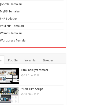
Joomla Temaları
MyBB Temaları
PHP Scriptler
Vbulletin Temaları
Whmcs Temaları
Wordpress Temaları
ni
Popüler
Yorumlar
Etiketler
Html nakliyat teması
23 Ocak 2017
Yıldız Film Scripti
18 Ekim 2015