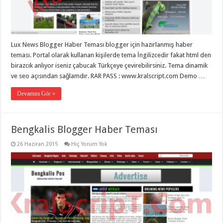
eve
taşımacılık
,
gaziantep
evden
eve
taşımacılık
,
Lux News Blogger Haber Teması blogger için hazırlanmış haber
gaziantep
evden
teması. Portal olarak kullanan kişilerde tema İngilizcedir fakat html den
eve
birazcık anlıyor iseniz çabucak Türkçeye çevirebilirsiniz. Tema dinamik
taşımacılık
,
ve seo açısından sağlamdır. RAR PASS : www.kralscript.com Demo …
gaziantep
evden
eve
Devamını Gör »
taşımacılık
,
gaziantep
evden
eve
Bengkalis Blogger Haber Teması
taşımacılık
,
evden
eve
26 Haziran 2015
Hiç Yorum Yok
taşımacılık
,
gaziantep
asansörlü
taşıma
,
gaziantep
evden
eve
taşımacılık
,
gaziantep
organizasyon
,