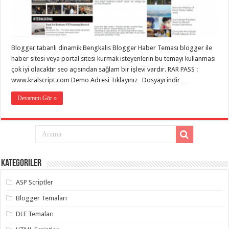
gaziantep
organizasyon
,
gaziantep
organizasyon
,
gaziantep
organizasyon
,
Blogger tabanlı dinamik Bengkalis Blogger Haber Teması blogger ile
gaziantep
organizasyon
,
haber sitesi veya portal sitesi kurmak isteyenlerin bu temayı kullanması
gaziantep
çok iyi olacaktır seo açısından sağlam bir işlevi vardır. RAR PASS :
organizasyon
,
gaziantep
www.kralscript.com Demo Adresi Tıklayınız Dosyayı indir …
palyaço
,
twitter
Devamını Gör »
takipçi
hilesi
,
twitter
takipçi
hilesi
,
instagram
takipçi
hilesi
,
Kategoriler
ASP Scriptler
Blogger Temaları
DLE Temaları