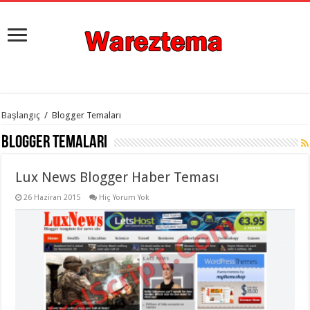
istanbul
Başlangıç
/
Blogger Temaları
organizasyon
evden
Blogger Temaları
eve
taşımacılık
,
gaziantep
Lux News Blogger Haber Teması
organizasyon
,
gaziantep
evden
26 Haziran 2015
Hiç Yorum Yok
eve
taşımacılık
,
evden
eve
taşımacılık
,
gaziantep
evden
eve
taşımacılık
,
evden