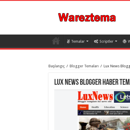
Temalar
Scriptler
W
istanbul
organizasyon
Başlangıç
/
Blogger Temaları
/
Lux News Blogg
evden
eve
taşımacılık
,
gaziantep
Lux News Blogger Haber Tem
organizasyon
,
gaziantep
evden
eve
taşımacılık
,
evden
eve
taşımacılık
,
gaziantep
evden
eve