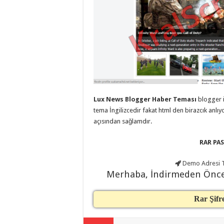
taşımacılık
,
evden
eve
taşımacılık
,
gaziantep
evden
eve
taşımacılık
,
gaziantep
evden
eve
taşımacılık
,
gaziantep
Lux News Blogger Haber Teması
blogger i
evden
tema İngilizcedir fakat html den birazcık anlı
eve
taşımacılık
,
açısından sağlamdır.
gaziantep
evden
eve
RAR PAS
taşımacılık
,
evden
eve
Demo Adresi
T
taşımacılık
,
Merhaba, İndirmeden Önc
gaziantep
asansörlü
taşıma
,
Rar Şifr
gaziantep
evden
eve
taşımacılık
,