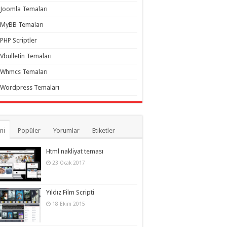
Joomla Temaları
MyBB Temaları
PHP Scriptler
Vbulletin Temaları
Whmcs Temaları
Wordpress Temaları
ni
Popüler
Yorumlar
Etiketler
Html nakliyat teması
23 Ocak 2017
Yıldız Film Scripti
18 Ekim 2015