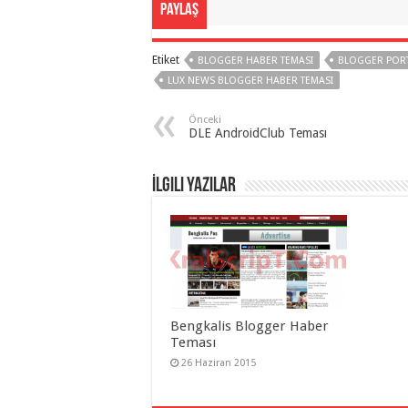
Paylaş
gaziantep
organizasyon
,
gaziantep
organizasyon
,
Etiket
BLOGGER HABER TEMASI
BLOGGER PORT
gaziantep
organizasyon
,
LUX NEWS BLOGGER HABER TEMASI
gaziantep
organizasyon
,
Önceki
gaziantep
DLE AndroidClub Teması
organizasyon
,
gaziantep
organizasyon
,
gaziantep
İlgili Yazılar
palyaço
,
twitter
takipçi
hilesi
,
twitter
takipçi
hilesi
,
instagram
takipçi
hilesi
,
Bengkalis Blogger Haber
Teması
26 Haziran 2015