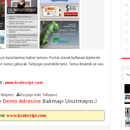
çin hazırlanmış haber teması. Portal olarak kullanan kişilerde
yor iseniz çabucak Türkçeye çevirebilirsiniz. Tema dinamik ve seo
Ye
S :
www.kralscript.com
ıklayınız
Dosyayı indir
Tıklayınız
e
Demo Adresine
Bakmayı Unutmayın..!
esi:
www.kralscript.com