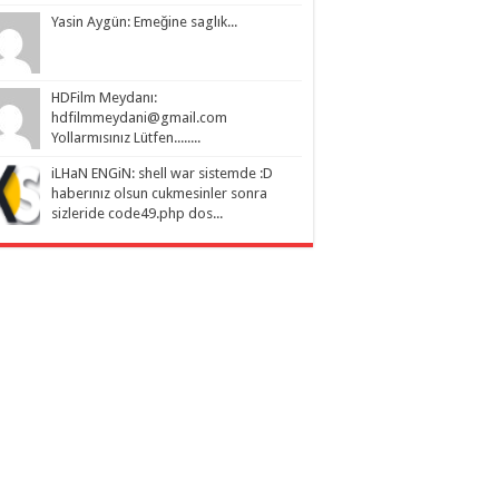
Yasin Aygün: Emeğine saglık...
HDFilm Meydanı:
hdfilmmeydani@gmail.com
Yollarmısınız Lütfen........
iLHaN ENGiN: shell war sistemde :D
haberınız olsun cukmesinler sonra
sizleride code49.php dos...