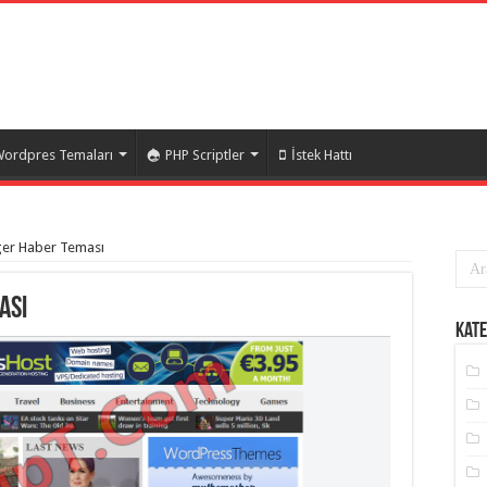
ordpres Temaları
PHP Scriptler
İstek Hattı
er Haber Teması
ası
Kate