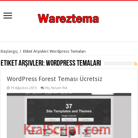
istanbul
Başlangıç
/
Etiket Arşivleri: Wordpress Temaları
organizasyon
evden
Etiket Arşivleri:
Wordpress Temaları
eve
taşımacılık
,
gaziantep
WordPress Forest Teması Ücretsiz
organizasyon
,
gaziantep
evden
19 Ağustos 2015
Hiç Yorum Yok
eve
taşımacılık
,
evden
eve
taşımacılık
,
gaziantep
evden
eve
taşımacılık
,
evden