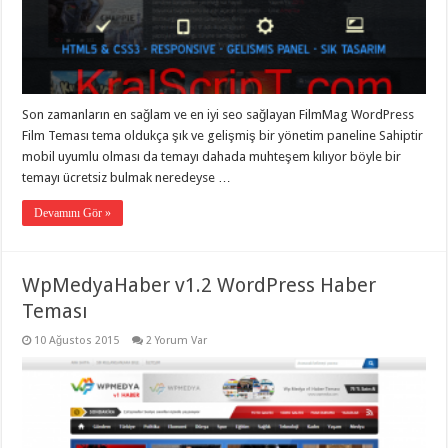
gaziantep
organizasyon
,
gaziantep
organizasyon
,
gaziantep
organizasyon
,
gaziantep
organizasyon
,
Son zamanların en sağlam ve en iyi seo sağlayan FilmMag WordPress
gaziantep
Film Teması tema oldukça şık ve gelişmiş bir yönetim paneline Sahiptir
organizasyon
,
gaziantep
mobil uyumlu olması da temayı dahada muhteşem kılıyor böyle bir
palyaço
,
temayı ücretsiz bulmak neredeyse …
twitter
takipçi
Devamını Gör »
hilesi
,
twitter
takipçi
hilesi
,
instagram
WpMedyaHaber v1.2 WordPress Haber
takipçi
hilesi
,
Teması
10 Ağustos 2015
2 Yorum Var