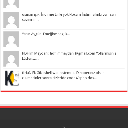
osman işik: İndirme Linki yok Hocam İndirme linki verirsen
sevinirim...
Yasin Aygün: Emeğine saglık...
HDFilm Meydanı:
hdfilmmeydani@gmail.com
Yollarmısınız
Lütfen........
iLHaN ENGiN: shell war sistemde :D haberınız olsun
cukmesinler sonra sizleride code49.php dos...