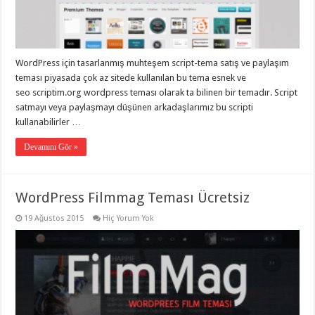
eve
taşımacılık
,
gaziantep
evden
eve
taşımacılık
,
WordPress için tasarlanmış muhteşem script-tema satış ve paylaşım
gaziantep
evden
teması piyasada çok az sitede kullanılan bu tema esnek ve
eve
seo scriptim.org wordpress teması olarak ta bilinen bir temadır. Script
taşımacılık
,
satmayı veya paylaşmayı düşünen arkadaşlarımız bu scripti
gaziantep
evden
kullanabilirler …
eve
taşımacılık
,
Devamını Gör »
gaziantep
evden
eve
taşımacılık
,
evden
WordPress Filmmag Teması Ücretsiz
eve
taşımacılık
,
19 Ağustos 2015
Hiç Yorum Yok
gaziantep
asansörlü
taşıma
,
gaziantep
evden
eve
taşımacılık
,
gaziantep
organizasyon
,