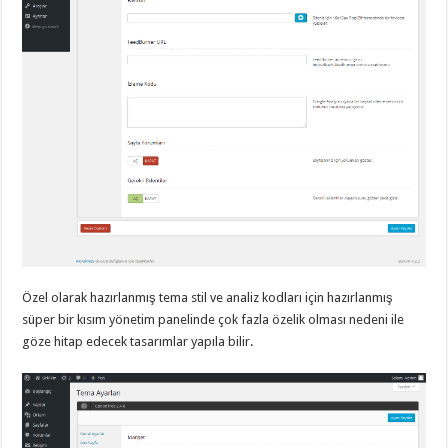
gaziantep
organizasyon
,
gaziantep
organizasyon
,
gaziantep
organizasyon
,
gaziantep
organizasyon
,
gaziantep
organizasyon
,
gaziantep
palyaço
,
twitter
takipçi
hilesi
,
twitter
takipçi
hilesi
,
instagram
takipçi
Özel olarak hazırlanmış tema stil ve analiz kodları için hazırlanmış
hilesi
,
süper bir kısım yönetim panelinde çok fazla özelik olması nedeni ile
göze hitap edecek tasarımlar yapıla bilir.