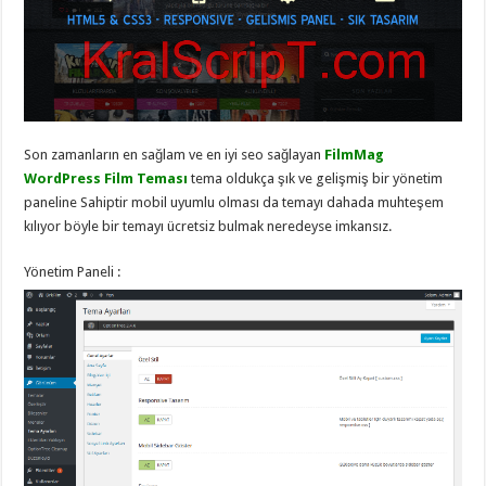
eve
taşımacılık
,
gaziantep
evden
eve
taşımacılık
,
gaziantep
evden
eve
taşımacılık
,
Son zamanların en sağlam ve en iyi seo sağlayan
FilmMag
gaziantep
WordPress Film Teması
tema oldukça şık ve gelişmiş bir yönetim
evden
eve
paneline Sahiptir mobil uyumlu olması da temayı dahada muhteşem
taşımacılık
,
kılıyor böyle bir temayı ücretsiz bulmak neredeyse imkansız.
gaziantep
evden
eve
Yönetim Paneli :
taşımacılık
,
evden
eve
taşımacılık
,
gaziantep
asansörlü
taşıma
,
gaziantep
evden
eve
taşımacılık
,
gaziantep
organizasyon
,