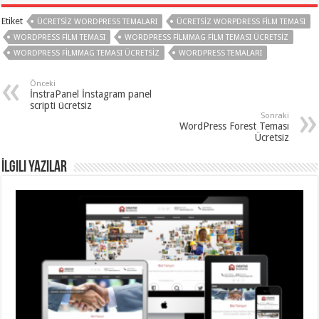
Etiket
ÜCRETSIZ WORDPRESS TEMALARI
ÜCRETSIZ WORPDRESS FILM TEMASI
WORDPRESS FILM TEMASI
WORDPRESS FILMMAG FILM TEMASI ÜCRETSIZ
WORDPRESS FILMMAG TEMASI ÜCRETSIZ
WORDPRESS TEMALARI
Önceki
İnstraPanel İnstagram panel
scripti ücretsiz
Sonraki
WordPress Forest Teması
Ücretsiz
İlgili Yazılar