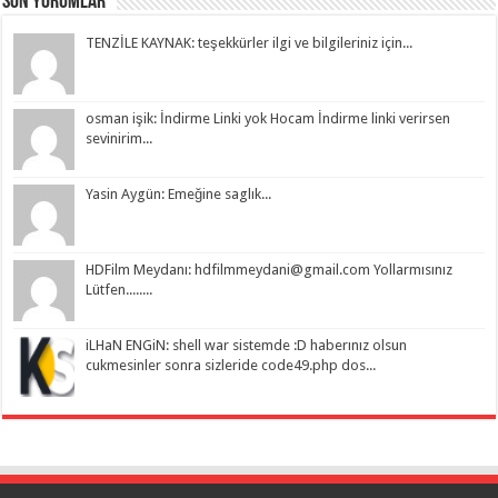
Son Yorumlar
TENZİLE KAYNAK: teşekkürler ilgi ve bilgileriniz için...
osman işik: İndirme Linki yok Hocam İndirme linki verirsen
sevinirim...
Yasin Aygün: Emeğine saglık...
HDFilm Meydanı:
hdfilmmeydani@gmail.com
Yollarmısınız
Lütfen........
iLHaN ENGiN: shell war sistemde :D haberınız olsun
cukmesinler sonra sizleride code49.php dos...