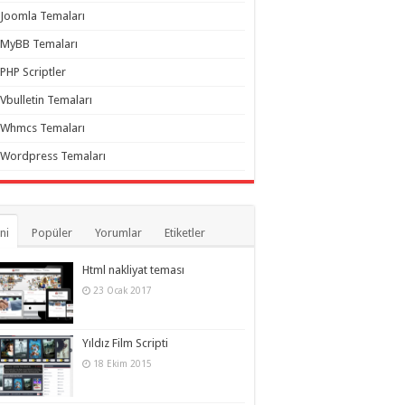
Joomla Temaları
MyBB Temaları
PHP Scriptler
Vbulletin Temaları
Whmcs Temaları
Wordpress Temaları
ni
Popüler
Yorumlar
Etiketler
Html nakliyat teması
23 Ocak 2017
Yıldız Film Scripti
18 Ekim 2015