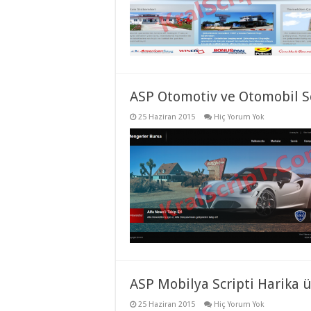
taşımacılık
,
evden
eve
taşımacılık
,
gaziantep
evden
eve
taşımacılık
,
gaziantep
ASP Otomotiv ve Otomobil Sc
evden
eve
25 Haziran 2015
Hiç Yorum Yok
taşımacılık
,
gaziantep
evden
eve
taşımacılık
,
gaziantep
evden
eve
taşımacılık
,
evden
eve
taşımacılık
,
gaziantep
asansörlü
taşıma
,
gaziantep
ASP Mobilya Scripti Harika ü
evden
eve
25 Haziran 2015
Hiç Yorum Yok
taşımacılık
,