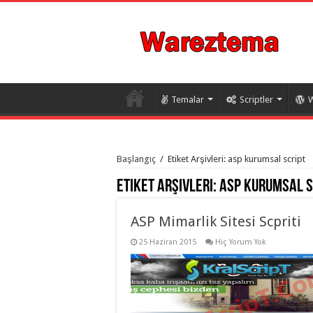
Temalar
Scriptler
W
istanbul
organizasyon
Başlangıç
/
Etiket Arşivleri: asp kurumsal script
evden
eve
Etiket Arşivleri:
asp kurumsal s
taşımacılık
,
gaziantep
organizasyon
,
gaziantep
ASP Mimarlik Sitesi Scpriti
evden
eve
25 Haziran 2015
Hiç Yorum Yok
taşımacılık
,
evden
eve
taşımacılık
,
gaziantep
evden
eve