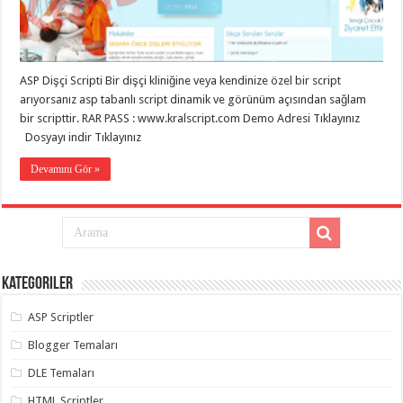
eve
taşımacılık
,
gaziantep
evden
eve
taşımacılık
,
ASP Dişçi Scripti Bir dişçi kliniğine veya kendinize özel bir script
gaziantep
evden
arıyorsanız asp tabanlı script dinamik ve görünüm açısından sağlam
eve
bir scripttir. RAR PASS : www.kralscript.com Demo Adresi Tıklayınız
taşımacılık
,
Dosyayı indir Tıklayınız
gaziantep
evden
eve
Devamını Gör »
taşımacılık
,
gaziantep
evden
eve
taşımacılık
,
evden
eve
taşımacılık
,
Kategoriler
gaziantep
asansörlü
taşıma
,
ASP Scriptler
gaziantep
evden
Blogger Temaları
eve
taşımacılık
,
DLE Temaları
gaziantep
organizasyon
,
HTML Scriptler