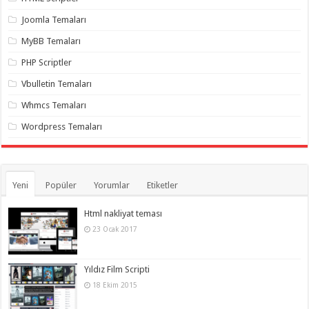
gaziantep
organizasyon
,
Joomla Temaları
gaziantep
organizasyon
,
MyBB Temaları
gaziantep
organizasyon
,
PHP Scriptler
gaziantep
organizasyon
,
Vbulletin Temaları
gaziantep
organizasyon
,
Whmcs Temaları
gaziantep
palyaço
,
Wordpress Temaları
twitter
takipçi
hilesi
,
twitter
takipçi
hilesi
,
Yeni
Popüler
Yorumlar
Etiketler
instagram
takipçi
hilesi
,
Html nakliyat teması
23 Ocak 2017
Yıldız Film Scripti
18 Ekim 2015