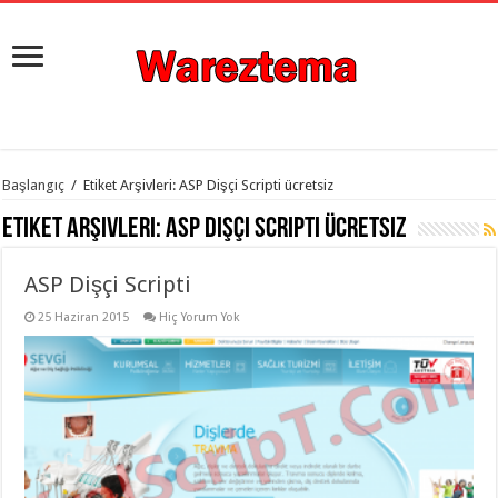
istanbul
Başlangıç
/
Etiket Arşivleri: ASP Dişçi Scripti ücretsiz
organizasyon
evden
Etiket Arşivleri:
ASP Dişçi Scripti ücretsiz
eve
taşımacılık
,
gaziantep
ASP Dişçi Scripti
organizasyon
,
gaziantep
evden
25 Haziran 2015
Hiç Yorum Yok
eve
taşımacılık
,
evden
eve
taşımacılık
,
gaziantep
evden
eve
taşımacılık
,
evden