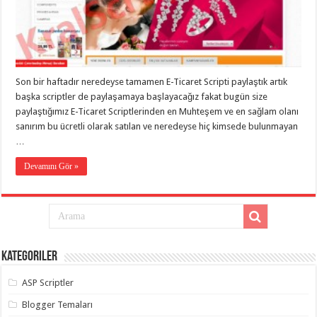
eve
taşımacılık
,
gaziantep
evden
eve
taşımacılık
,
gaziantep
evden
Son bir haftadır neredeyse tamamen E-Ticaret Scripti paylaştık artık
eve
başka scriptler de paylaşamaya başlayacağız fakat bugün size
taşımacılık
,
gaziantep
paylaştığımız E-Ticaret Scriptlerinden en Muhteşem ve en sağlam olanı
evden
sanırım bu ücretli olarak satılan ve neredeyse hiç kimsede bulunmayan
eve
taşımacılık
,
…
gaziantep
evden
Devamını Gör »
eve
taşımacılık
,
evden
eve
taşımacılık
,
gaziantep
asansörlü
taşıma
,
Kategoriler
gaziantep
evden
eve
ASP Scriptler
taşımacılık
,
gaziantep
Blogger Temaları
organizasyon
,