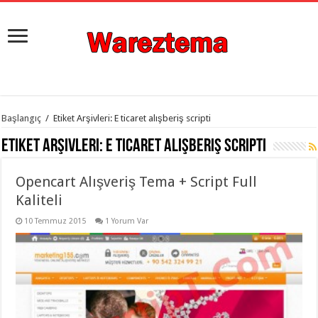
istanbul
Başlangıç
/
Etiket Arşivleri: E ticaret alışberiş scripti
organizasyon
evden
Etiket Arşivleri:
E ticaret alışberiş scripti
eve
taşımacılık
,
gaziantep
Opencart Alışveriş Tema + Script Full
organizasyon
,
gaziantep
Kaliteli
evden
eve
10 Temmuz 2015
1 Yorum Var
taşımacılık
,
evden
eve
taşımacılık
,
gaziantep
evden
eve
taşımacılık
,
evden