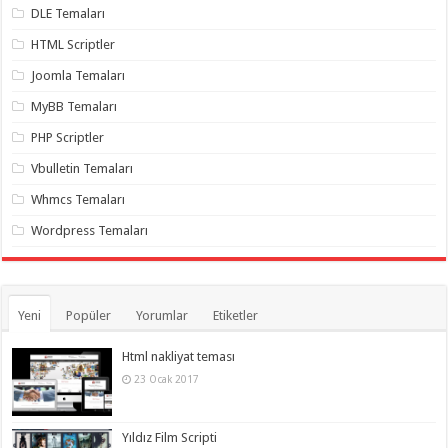
gaziantep
DLE Temaları
organizasyon
,
gaziantep
HTML Scriptler
organizasyon
,
gaziantep
Joomla Temaları
organizasyon
,
gaziantep
MyBB Temaları
organizasyon
,
gaziantep
PHP Scriptler
organizasyon
,
gaziantep
Vbulletin Temaları
palyaço
,
twitter
Whmcs Temaları
takipçi
hilesi
,
Wordpress Temaları
twitter
takipçi
hilesi
,
instagram
takipçi
hilesi
,
Yeni
Popüler
Yorumlar
Etiketler
Html nakliyat teması
23 Ocak 2017
Yıldız Film Scripti