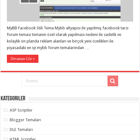
eve
taşımacılık
,
gaziantep
evden
eve
taşımacılık
,
MyBB Facebook Stili Tema Mybb altyapısı ile yapılmış facebook tarzı
gaziantep
evden
forum teması temanın özel olarak yapılması nedeni ile sadelik ve
eve
kolaylık ön planda reklam alanları ve birçok yeni özelikleri ile
taşımacılık
,
piyasadaki en iyi mybb forum temalarından …
gaziantep
evden
eve
Devamını Gör »
taşımacılık
,
gaziantep
evden
eve
taşımacılık
,
evden
eve
taşımacılık
,
Kategoriler
gaziantep
asansörlü
taşıma
,
ASP Scriptler
gaziantep
evden
Blogger Temaları
eve
taşımacılık
,
DLE Temaları
gaziantep
organizasyon
,
HTML Scriptler