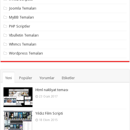
gaziantep
organizasyon
,
Joomla Temaları
gaziantep
organizasyon
,
MyBB Temaları
gaziantep
organizasyon
,
PHP Scriptler
gaziantep
organizasyon
,
Vbulletin Temaları
gaziantep
organizasyon
,
Whmcs Temaları
gaziantep
palyaço
,
Wordpress Temaları
twitter
takipçi
hilesi
,
twitter
takipçi
hilesi
,
Yeni
Popüler
Yorumlar
Etiketler
instagram
takipçi
hilesi
,
Html nakliyat teması
23 Ocak 2017
Yıldız Film Scripti
18 Ekim 2015