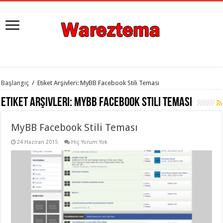
istanbul
Başlangıç
/
Etiket Arşivleri: MyBB Facebook Stili Teması
organizasyon
evden
Etiket Arşivleri:
MyBB Facebook Stili Teması
eve
taşımacılık
,
gaziantep
MyBB Facebook Stili Teması
organizasyon
,
gaziantep
evden
24 Haziran 2015
Hiç Yorum Yok
eve
taşımacılık
,
evden
eve
taşımacılık
,
gaziantep
evden
eve
taşımacılık
,
evden