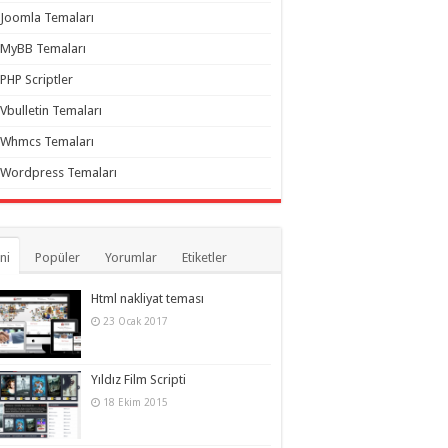
Joomla Temaları
MyBB Temaları
PHP Scriptler
Vbulletin Temaları
Whmcs Temaları
Wordpress Temaları
ni
Popüler
Yorumlar
Etiketler
Html nakliyat teması
23 Ocak 2017
Yıldız Film Scripti
18 Ekim 2015