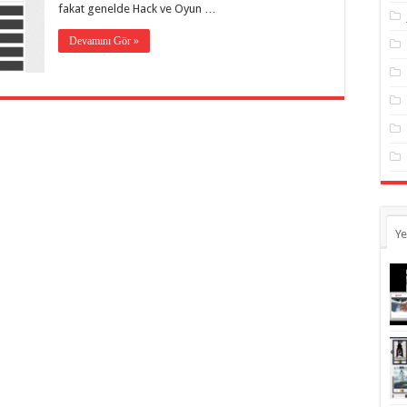
fakat genelde Hack ve Oyun …
Devamını Gör »
Ye