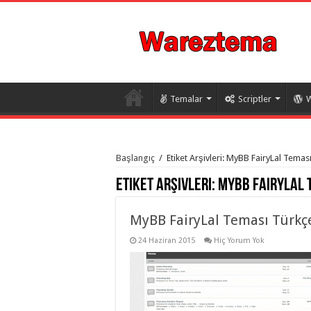
Temalar
Scriptler
W
istanbul
organizasyon
Başlangıç
/
Etiket Arşivleri: MyBB FairyLal Teması
evden
eve
Etiket Arşivleri:
MyBB FairyLal 
taşımacılık
,
gaziantep
organizasyon
,
gaziantep
MyBB FairyLal Teması Türkç
evden
eve
24 Haziran 2015
Hiç Yorum Yok
taşımacılık
,
evden
eve
taşımacılık
,
gaziantep
evden
eve