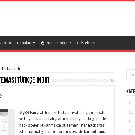
ordpres Temaları
PHP Scriptler
İstek Hattı
 Türkçe indir
Teması Türkçe indir
Kate
e
MyBB FairyLal Teması Türkçe mybb alt yapılı siyah
ve beyaz ağırlıklı FairyLal Teması piyasada genelde
hack siteleri kullanmakta bu temayı ister hack sitesi
ister normal genel bir forum sitesi de kurabilirsiniz