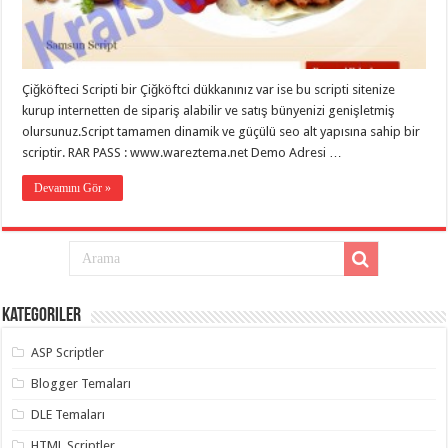
eve
taşımacılık
,
gaziantep
evden
eve
taşımacılık
,
Çiğköfteci Scripti bir Çiğköftci dükkanınız var ise bu scripti sitenize
gaziantep
evden
kurup internetten de sipariş alabilir ve satış bünyenizi genişletmiş
eve
olursunuz.Script tamamen dinamik ve güçülü seo alt yapısına sahip bir
taşımacılık
,
scriptir. RAR PASS : www.wareztema.net Demo Adresi …
gaziantep
evden
eve
Devamını Gör »
taşımacılık
,
gaziantep
evden
eve
taşımacılık
,
evden
eve
taşımacılık
,
Kategoriler
gaziantep
asansörlü
taşıma
,
ASP Scriptler
gaziantep
evden
Blogger Temaları
eve
taşımacılık
,
DLE Temaları
gaziantep
organizasyon
,
HTML Scriptler