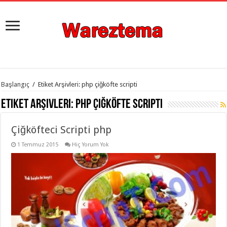
istanbul
Başlangıç
/
Etiket Arşivleri: php çiğköfte scripti
organizasyon
evden
Etiket Arşivleri:
php çiğköfte scripti
eve
taşımacılık
,
gaziantep
Çiğköfteci Scripti php
organizasyon
,
gaziantep
evden
1 Temmuz 2015
Hiç Yorum Yok
eve
taşımacılık
,
evden
eve
taşımacılık
,
gaziantep
evden
eve
taşımacılık
,
evden