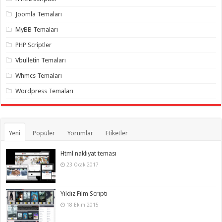
gaziantep
organizasyon
,
Joomla Temaları
gaziantep
organizasyon
,
MyBB Temaları
gaziantep
organizasyon
,
PHP Scriptler
gaziantep
organizasyon
,
Vbulletin Temaları
gaziantep
organizasyon
,
Whmcs Temaları
gaziantep
palyaço
,
Wordpress Temaları
twitter
takipçi
hilesi
,
twitter
takipçi
hilesi
,
Yeni
Popüler
Yorumlar
Etiketler
instagram
takipçi
hilesi
,
Html nakliyat teması
23 Ocak 2017
Yıldız Film Scripti
18 Ekim 2015