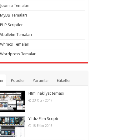
Joomla Temaları
MyBB Temaları
PHP Scriptler
Vbulletin Temaları
Whmcs Temaları
Wordpress Temaları
ni
Popüler
Yorumlar
Etiketler
Html nakliyat teması
23 Ocak 2017
Yıldız Film Scripti
18 Ekim 2015