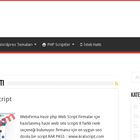
ordpres Temaları
PHP Scriptler
İstek Hattı
ti
Kate
ript
WebiFirma Hazir php Web Script Firmalar için
hazırlanmış hazır web site scripti 8 farklı renk
seçeneği bulunuyor firmanız için en uygun seo
dostu bir script RAR PASS : www.kralscript.com