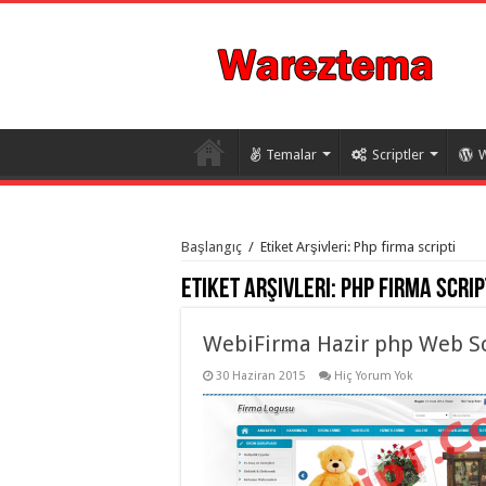
Temalar
Scriptler
W
istanbul
organizasyon
Başlangıç
/
Etiket Arşivleri: Php firma scripti
evden
eve
Etiket Arşivleri:
Php firma scrip
taşımacılık
,
gaziantep
organizasyon
,
gaziantep
WebiFirma Hazir php Web Sc
evden
eve
30 Haziran 2015
Hiç Yorum Yok
taşımacılık
,
evden
eve
taşımacılık
,
gaziantep
evden
eve