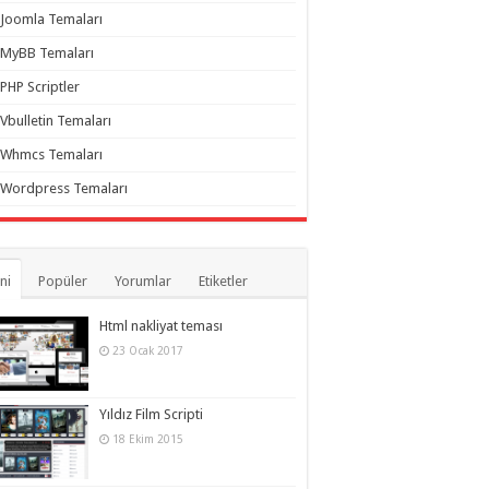
Joomla Temaları
MyBB Temaları
PHP Scriptler
Vbulletin Temaları
Whmcs Temaları
Wordpress Temaları
ni
Popüler
Yorumlar
Etiketler
Html nakliyat teması
23 Ocak 2017
Yıldız Film Scripti
18 Ekim 2015