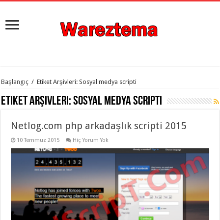
istanbul
Başlangıç
/
Etiket Arşivleri: Sosyal medya scripti
organizasyon
evden
Etiket Arşivleri:
Sosyal medya scripti
eve
taşımacılık
,
gaziantep
Netlog.com php arkadaşlık scripti 2015
organizasyon
,
gaziantep
evden
10 Temmuz 2015
Hiç Yorum Yok
eve
taşımacılık
,
evden
eve
taşımacılık
,
gaziantep
evden
eve
taşımacılık
,
evden