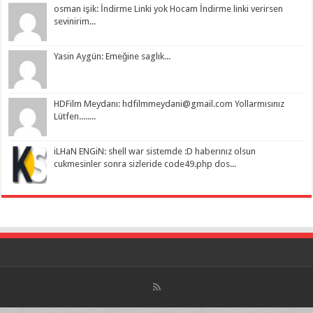
osman işik: İndirme Linki yok Hocam İndirme linki verirsen
sevinirim...
Yasin Aygün: Emeğine saglık...
HDFilm Meydanı:
hdfilmmeydani@gmail.com
Yollarmısınız
Lütfen........
iLHaN ENGiN: shell war sistemde :D haberınız olsun
cukmesinler sonra sizleride code49.php dos...