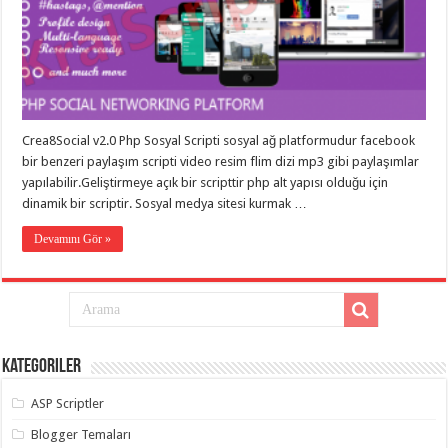
gaziantep
organizasyon
,
gaziantep
organizasyon
,
gaziantep
organizasyon
,
gaziantep
organizasyon
,
gaziantep
Crea8Social v2.0 Php Sosyal Scripti sosyal ağ platformudur facebook
organizasyon
,
gaziantep
bir benzeri paylaşım scripti video resim flim dizi mp3 gibi paylaşımlar
palyaço
,
yapılabilir.Geliştirmeye açık bir scripttir php alt yapısı olduğu için
twitter
takipçi
dinamik bir scriptir. Sosyal medya sitesi kurmak …
hilesi
,
twitter
Devamını Gör »
takipçi
hilesi
,
instagram
takipçi
hilesi
,
Kategoriler
ASP Scriptler
Blogger Temaları