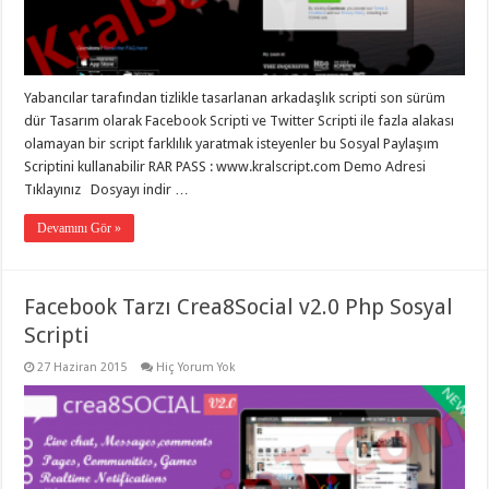
eve
taşımacılık
,
gaziantep
evden
eve
taşımacılık
,
Yabancılar tarafından tizlikle tasarlanan arkadaşlık scripti son sürüm
gaziantep
evden
dür Tasarım olarak Facebook Scripti ve Twitter Scripti ile fazla alakası
eve
olamayan bir script farklılık yaratmak isteyenler bu Sosyal Paylaşım
taşımacılık
,
Scriptini kullanabilir RAR PASS : www.kralscript.com Demo Adresi
gaziantep
evden
Tıklayınız Dosyayı indir …
eve
taşımacılık
,
Devamını Gör »
gaziantep
evden
eve
taşımacılık
,
evden
Facebook Tarzı Crea8Social v2.0 Php Sosyal
eve
Scripti
taşımacılık
,
gaziantep
asansörlü
27 Haziran 2015
Hiç Yorum Yok
taşıma
,
gaziantep
evden
eve
taşımacılık
,
gaziantep
organizasyon
,