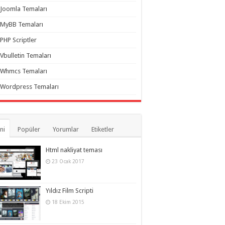
Joomla Temaları
MyBB Temaları
PHP Scriptler
Vbulletin Temaları
Whmcs Temaları
Wordpress Temaları
ni
Popüler
Yorumlar
Etiketler
Html nakliyat teması
23 Ocak 2017
Yıldız Film Scripti
18 Ekim 2015