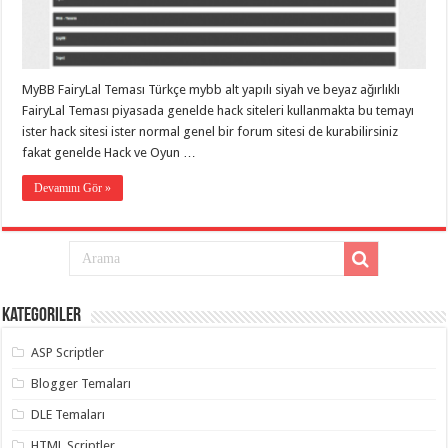
eve
taşımacılık
,
gaziantep
evden
eve
taşımacılık
,
MyBB FairyLal Teması Türkçe mybb alt yapılı siyah ve beyaz ağırlıklı
gaziantep
evden
FairyLal Teması piyasada genelde hack siteleri kullanmakta bu temayı
eve
ister hack sitesi ister normal genel bir forum sitesi de kurabilirsiniz
taşımacılık
,
fakat genelde Hack ve Oyun …
gaziantep
evden
eve
Devamını Gör »
taşımacılık
,
gaziantep
evden
eve
taşımacılık
,
evden
eve
taşımacılık
,
Kategoriler
gaziantep
asansörlü
taşıma
,
ASP Scriptler
gaziantep
evden
Blogger Temaları
eve
taşımacılık
,
DLE Temaları
gaziantep
organizasyon
,
HTML Scriptler