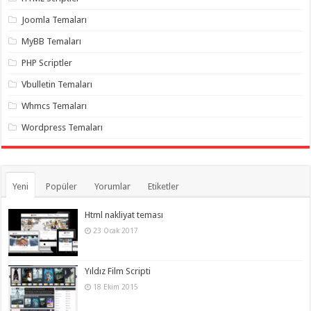
gaziantep
organizasyon
,
Joomla Temaları
gaziantep
organizasyon
,
MyBB Temaları
gaziantep
organizasyon
,
PHP Scriptler
gaziantep
organizasyon
,
Vbulletin Temaları
gaziantep
organizasyon
,
Whmcs Temaları
gaziantep
palyaço
,
Wordpress Temaları
twitter
takipçi
hilesi
,
twitter
takipçi
hilesi
,
Yeni
Popüler
Yorumlar
Etiketler
instagram
takipçi
hilesi
,
Html nakliyat teması
23 Ocak 2017
Yıldız Film Scripti
18 Ekim 2015