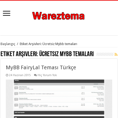
istanbul
Başlangıç
/
Etiket Arşivleri: Ücretsiz Mybb temaları
organizasyon
evden
Etiket Arşivleri:
Ücretsiz Mybb temaları
eve
taşımacılık
,
gaziantep
MyBB FairyLal Teması Türkçe
organizasyon
,
gaziantep
evden
24 Haziran 2015
Hiç Yorum Yok
eve
taşımacılık
,
evden
eve
taşımacılık
,
gaziantep
evden
eve
taşımacılık
,
evden