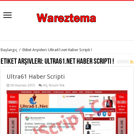
istanbul
Başlangıç
/
Etiket Arşivleri: Ultra61.net Haber Scripti !
organizasyon
evden
Etiket Arşivleri:
Ultra61.net Haber Scripti !
eve
taşımacılık
,
gaziantep
Ultra61 Haber Scripti
organizasyon
,
gaziantep
evden
30 Haziran 2015
Hiç Yorum Yok
eve
taşımacılık
,
evden
eve
taşımacılık
,
gaziantep
evden
eve
taşımacılık
,
evden