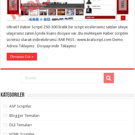
eve
taşımacılık
,
gaziantep
evden
eve
taşımacılık
,
Ultra61 Haber Scripti 250-300 liralık bir script incelerseniz satılan siteye
gaziantep
evden
ulaşırsınız zaten.İçinde lisans dosyası var. Bu muhteşem Haber scriptini
eve
ücretsiz olarak indirebilirsiniz. RAR PASS : www.kralscript.com Demo
taşımacılık
,
Adresi Tıklayınız Dosyayı indir Tıklayınız
gaziantep
evden
eve
Devamını Gör »
taşımacılık
,
gaziantep
evden
eve
taşımacılık
,
evden
eve
taşımacılık
,
Kategoriler
gaziantep
asansörlü
taşıma
,
ASP Scriptler
gaziantep
evden
Blogger Temaları
eve
taşımacılık
,
DLE Temaları
gaziantep
organizasyon
,
HTML Scriptler