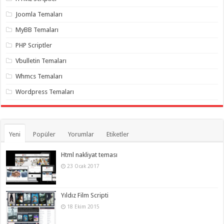
gaziantep
organizasyon
,
Joomla Temaları
gaziantep
organizasyon
,
MyBB Temaları
gaziantep
organizasyon
,
PHP Scriptler
gaziantep
organizasyon
,
Vbulletin Temaları
gaziantep
organizasyon
,
Whmcs Temaları
gaziantep
palyaço
,
Wordpress Temaları
twitter
takipçi
hilesi
,
twitter
takipçi
hilesi
,
Yeni
Popüler
Yorumlar
Etiketler
instagram
takipçi
hilesi
,
Html nakliyat teması
23 Ocak 2017
Yıldız Film Scripti
18 Ekim 2015