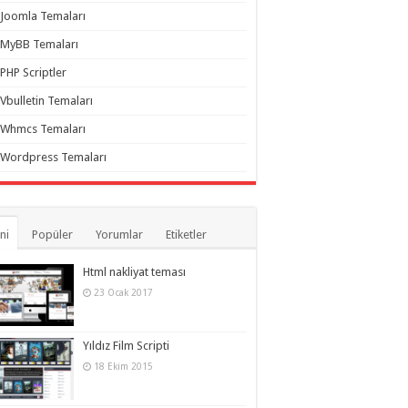
Joomla Temaları
MyBB Temaları
PHP Scriptler
Vbulletin Temaları
Whmcs Temaları
Wordpress Temaları
ni
Popüler
Yorumlar
Etiketler
Html nakliyat teması
23 Ocak 2017
Yıldız Film Scripti
18 Ekim 2015