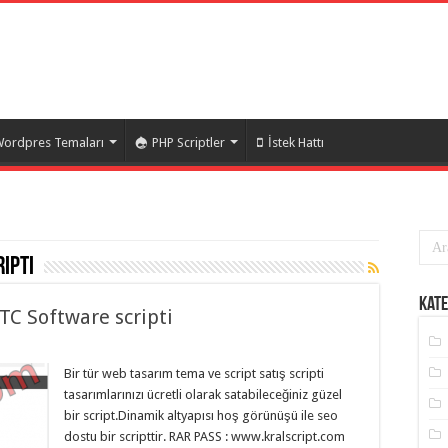
ordpres Temaları
PHP Scriptler
İstek Hattı
ipti
Kate
TC Software scripti
Bir tür web tasarım tema ve script satış scripti
tasarımlarınızı ücretli olarak satabileceğiniz güzel
bir script.Dinamik altyapısı hoş görünüşü ile seo
dostu bir scripttir. RAR PASS : www.kralscript.com