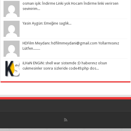
osman işik: İndirme Linki yok Hocam İndirme linki verirsen
sevinirim...
Yasin Aygün: Emeğine saglık...
HDFilm Meydanı:
hdfilmmeydani@gmail.com
Yollarmısınız
Lütfen........
iLHaN ENGiN: shell war sistemde :D haberınız olsun
cukmesinler sonra sizleride code49.php dos...