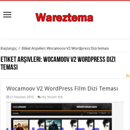
istanbul
Başlangıç
/
Etiket Arşivleri: Wocamoov V2 Wordpress Dizi teması
organizasyon
evden
Etiket Arşivleri:
Wocamoov V2 Wordpress Dizi
eve
taşımacılık
,
teması
gaziantep
organizasyon
,
gaziantep
evden
Wocamoov V2 WordPress Film Dizi Teması
eve
taşımacılık
,
evden
21 Haziran 2015
Hiç Yorum Yok
eve
taşımacılık
,
gaziantep
evden
eve
taşımacılık
,
evden