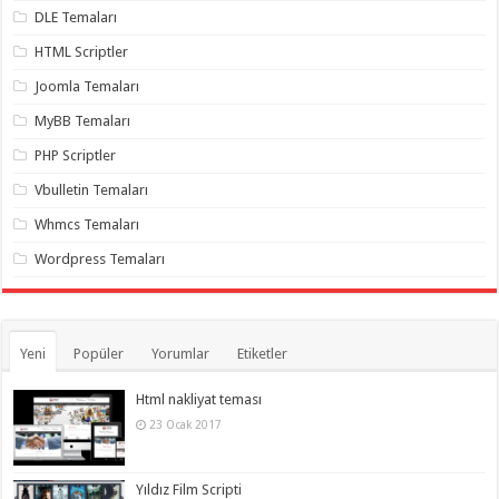
gaziantep
DLE Temaları
organizasyon
,
gaziantep
HTML Scriptler
organizasyon
,
gaziantep
Joomla Temaları
organizasyon
,
gaziantep
MyBB Temaları
organizasyon
,
gaziantep
PHP Scriptler
organizasyon
,
gaziantep
Vbulletin Temaları
palyaço
,
twitter
takipçi
Whmcs Temaları
hilesi
,
twitter
Wordpress Temaları
takipçi
hilesi
,
instagram
takipçi
hilesi
,
Yeni
Popüler
Yorumlar
Etiketler
Html nakliyat teması
23 Ocak 2017
Yıldız Film Scripti