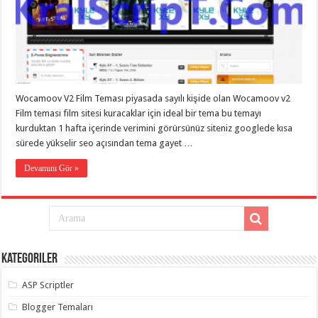
eve
taşımacılık
,
gaziantep
evden
eve
taşımacılık
,
gaziantep
evden
eve
Wocamoov V2 Film Teması piyasada sayılı kişide olan Wocamoov v2
taşımacılık
,
gaziantep
Film teması film sitesi kuracaklar için ideal bir tema bu temayı
evden
kurduktan 1 hafta içerinde verimini görürsünüz siteniz googlede kısa
eve
taşımacılık
,
sürede yükselir seo açısından tema gayet …
gaziantep
evden
Devamını Gör »
eve
taşımacılık
,
evden
eve
taşımacılık
,
gaziantep
asansörlü
taşıma
,
Kategoriler
gaziantep
evden
eve
ASP Scriptler
taşımacılık
,
gaziantep
Blogger Temaları
organizasyon
,