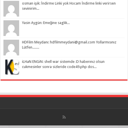
osman işik: İndirme Linki yok Hocam İndirme linki verirsen
sevinirim...
Yasin Aygün: Emeğine saglık...
HDFilm Meydanı:
hdfilmmeydani@gmail.com
Yollarmısınız
Lütfen........
iLHaN ENGiN: shell war sistemde :D haberınız olsun
cukmesinler sonra sizleride code49.php dos...