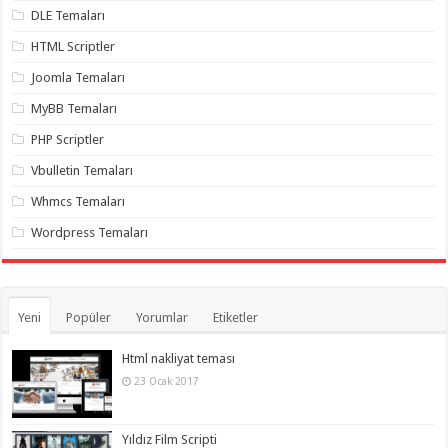
gaziantep
DLE Temaları
organizasyon
,
gaziantep
HTML Scriptler
organizasyon
,
gaziantep
Joomla Temaları
organizasyon
,
gaziantep
MyBB Temaları
organizasyon
,
gaziantep
PHP Scriptler
organizasyon
,
gaziantep
Vbulletin Temaları
palyaço
,
twitter
takipçi
Whmcs Temaları
hilesi
,
twitter
Wordpress Temaları
takipçi
hilesi
,
instagram
takipçi
hilesi
,
Yeni
Popüler
Yorumlar
Etiketler
Html nakliyat teması
23 Ocak 2017
Yıldız Film Scripti