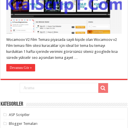
eve
taşımacılık
,
gaziantep
evden
eve
taşımacılık
,
gaziantep
evden
eve
Wocamoov V2 Film Teması piyasada sayılı kişide olan Wocamoov v2
taşımacılık
,
gaziantep
Film teması film sitesi kuracaklar için ideal bir tema bu temayı
evden
kurduktan 1 hafta içerinde verimini görürsünüz siteniz googlede kısa
eve
taşımacılık
,
sürede yükselir seo açısından tema gayet …
gaziantep
evden
Devamını Gör »
eve
taşımacılık
,
evden
eve
taşımacılık
,
gaziantep
asansörlü
taşıma
,
Kategoriler
gaziantep
evden
eve
ASP Scriptler
taşımacılık
,
gaziantep
Blogger Temaları
organizasyon
,