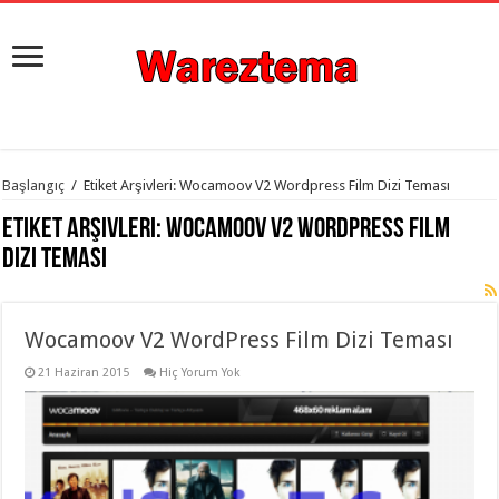
istanbul
Başlangıç
/
Etiket Arşivleri: Wocamoov V2 Wordpress Film Dizi Teması
organizasyon
evden
Etiket Arşivleri:
Wocamoov V2 Wordpress Film
eve
taşımacılık
,
Dizi Teması
gaziantep
organizasyon
,
gaziantep
evden
Wocamoov V2 WordPress Film Dizi Teması
eve
taşımacılık
,
evden
21 Haziran 2015
Hiç Yorum Yok
eve
taşımacılık
,
gaziantep
evden
eve
taşımacılık
,
evden