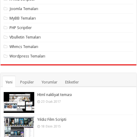
gaziantep
organizasyon
,
Joomla Temaları
gaziantep
organizasyon
,
MyBB Temaları
gaziantep
organizasyon
,
PHP Scriptler
gaziantep
organizasyon
,
Vbulletin Temaları
gaziantep
organizasyon
,
Whmcs Temaları
gaziantep
palyaço
,
Wordpress Temaları
twitter
takipçi
hilesi
,
twitter
takipçi
hilesi
,
Yeni
Popüler
Yorumlar
Etiketler
instagram
takipçi
hilesi
,
Html nakliyat teması
23 Ocak 2017
Yıldız Film Scripti
18 Ekim 2015