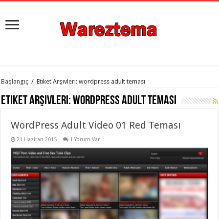
istanbul
Başlangıç
/
Etiket Arşivleri: wordpress adult teması
organizasyon
evden
Etiket Arşivleri:
wordpress adult teması
eve
taşımacılık
,
gaziantep
WordPress Adult Video 01 Red Teması
organizasyon
,
gaziantep
evden
21 Haziran 2015
1 Yorum Var
eve
taşımacılık
,
evden
eve
taşımacılık
,
gaziantep
evden
eve
taşımacılık
,
evden