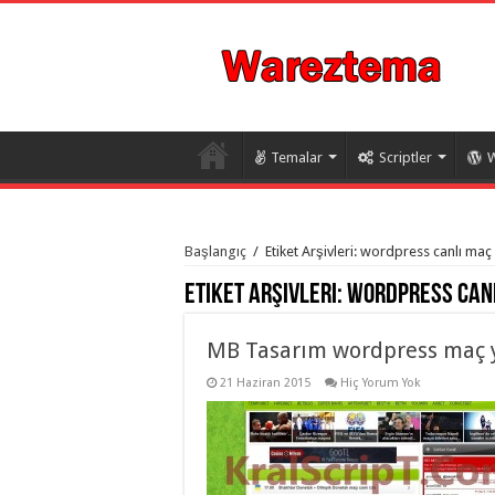
Temalar
Scriptler
W
istanbul
organizasyon
Başlangıç
/
Etiket Arşivleri: wordpress canlı maç 
evden
eve
Etiket Arşivleri:
wordpress canlı
taşımacılık
,
gaziantep
organizasyon
,
gaziantep
MB Tasarım wordpress maç y
evden
eve
21 Haziran 2015
Hiç Yorum Yok
taşımacılık
,
evden
eve
taşımacılık
,
gaziantep
evden
eve