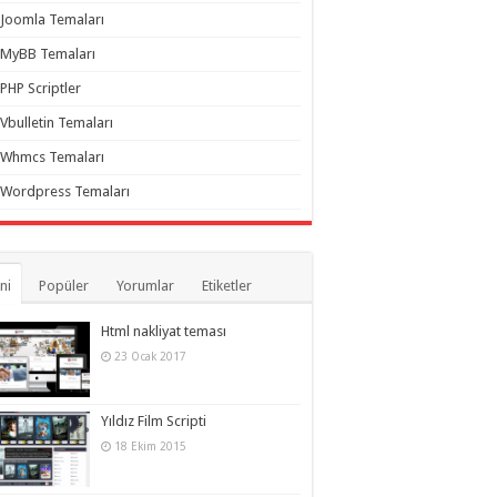
Joomla Temaları
MyBB Temaları
PHP Scriptler
Vbulletin Temaları
Whmcs Temaları
Wordpress Temaları
ni
Popüler
Yorumlar
Etiketler
Html nakliyat teması
23 Ocak 2017
Yıldız Film Scripti
18 Ekim 2015