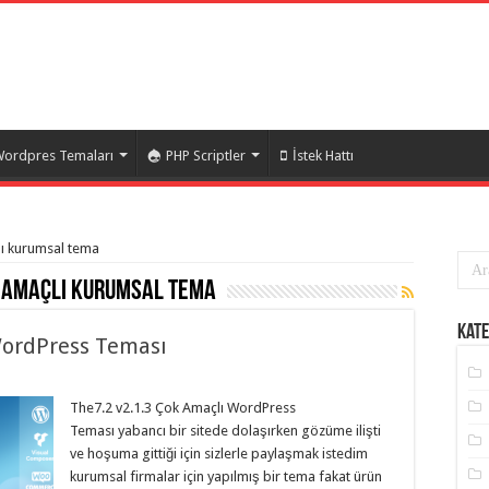
ordpres Temaları
PHP Scriptler
İstek Hattı
lı kurumsal tema
 amaçlı kurumsal tema
Kate
WordPress Teması
The7.2 v2.1.3 Çok Amaçlı WordPress
Teması yabancı bir sitede dolaşırken gözüme ilişti
ve hoşuma gittiği için sizlerle paylaşmak istedim
kurumsal firmalar için yapılmış bir tema fakat ürün