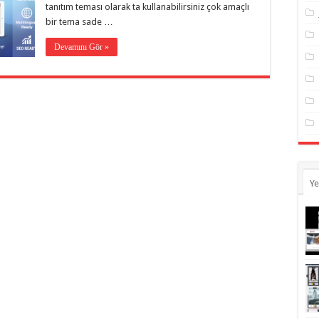
tanıtım teması olarak ta kullanabilirsiniz çok amaçlı
bir tema sade …
Devamını Gör »
Ye