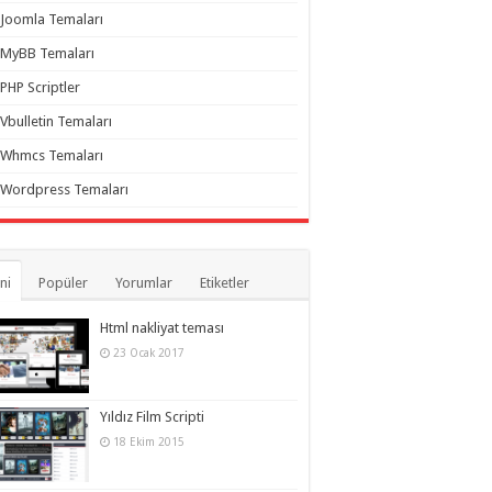
Joomla Temaları
MyBB Temaları
PHP Scriptler
Vbulletin Temaları
Whmcs Temaları
Wordpress Temaları
ni
Popüler
Yorumlar
Etiketler
Html nakliyat teması
23 Ocak 2017
Yıldız Film Scripti
18 Ekim 2015