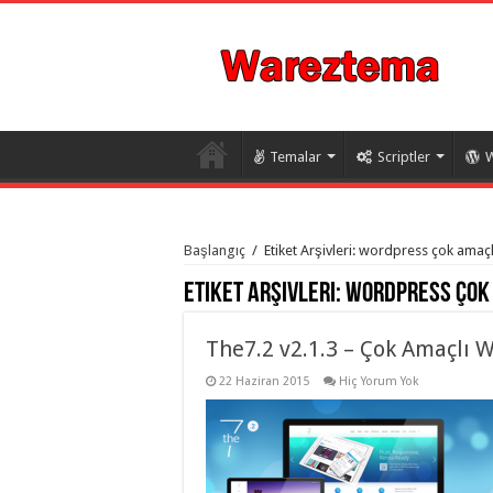
Temalar
Scriptler
W
istanbul
organizasyon
Başlangıç
/
Etiket Arşivleri: wordpress çok amaç
evden
eve
Etiket Arşivleri:
wordpress çok
taşımacılık
,
gaziantep
organizasyon
,
gaziantep
The7.2 v2.1.3 – Çok Amaçlı 
evden
eve
22 Haziran 2015
Hiç Yorum Yok
taşımacılık
,
evden
eve
taşımacılık
,
gaziantep
evden
eve