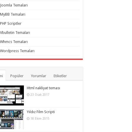
Joomla Temaları
MyBB Temaları
PHP Scriptler
Vbulletin Temaları
Whmcs Temaları
Wordpress Temaları
ni
Popüler
Yorumlar
Etiketler
Html nakliyat teması
23 Ocak 2017
Yıldız Film Scripti
18 Ekim 2015