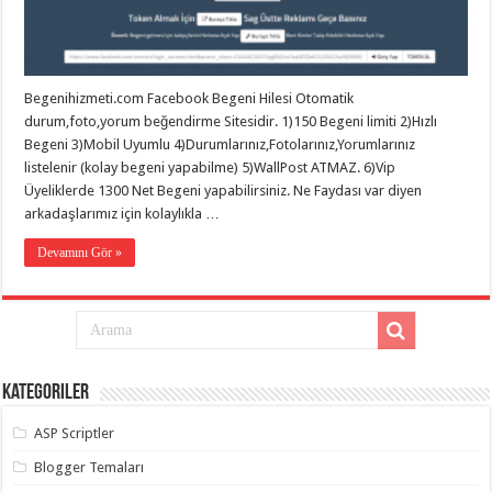
eve
taşımacılık
,
gaziantep
evden
eve
taşımacılık
,
Begenihizmeti.com Facebook Begeni Hilesi Otomatik
gaziantep
evden
durum,foto,yorum beğendirme Sitesidir. 1)150 Begeni limiti 2)Hızlı
eve
Begeni 3)Mobil Uyumlu 4)Durumlarınız,Fotolarınız,Yorumlarınız
taşımacılık
,
listelenir (kolay begeni yapabilme) 5)WallPost ATMAZ. 6)Vip
gaziantep
evden
Üyeliklerde 1300 Net Begeni yapabilirsiniz. Ne Faydası var diyen
eve
arkadaşlarımız için kolaylıkla …
taşımacılık
,
gaziantep
evden
Devamını Gör »
eve
taşımacılık
,
evden
eve
taşımacılık
,
gaziantep
asansörlü
taşıma
,
Kategoriler
gaziantep
evden
eve
ASP Scriptler
taşımacılık
,
gaziantep
Blogger Temaları
organizasyon
,