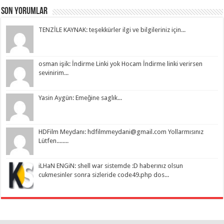
Son Yorumlar
TENZİLE KAYNAK: teşekkürler ilgi ve bilgileriniz için...
osman işik: İndirme Linki yok Hocam İndirme linki verirsen
sevinirim...
Yasin Aygün: Emeğine saglık...
HDFilm Meydanı:
hdfilmmeydani@gmail.com
Yollarmısınız
Lütfen........
iLHaN ENGiN: shell war sistemde :D haberınız olsun
cukmesinler sonra sizleride code49.php dos...