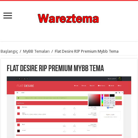
istanbul
Başlangıç
/
MyBB Temaları
/
Flat Desire RIP Premium Mybb Tema
organizasyon
evden
eve
Flat Desire RIP Premium Mybb Tema
taşımacılık
,
gaziantep
organizasyon
,
gaziantep
evden
eve
taşımacılık
,
evden
eve
taşımacılık
,
gaziantep
evden
eve
taşımacılık
,
evden