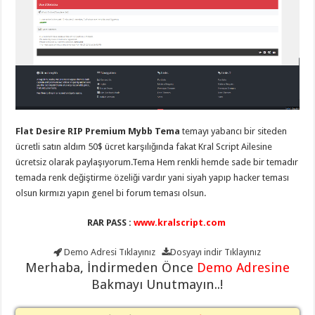
eve
taşımacılık
,
gaziantep
evden
eve
taşımacılık
,
gaziantep
evden
eve
taşımacılık
,
gaziantep
evden
eve
Flat Desire RIP Premium Mybb Tema
temayı yabancı bir siteden
taşımacılık
,
ücretli satın aldım 50$ ücret karşılığında fakat Kral Script Ailesine
gaziantep
evden
ücretsiz olarak paylaşıyorum.Tema Hem renkli hemde sade bir temadır
eve
temada renk değiştirme özeliği vardır yani siyah yapıp hacker teması
taşımacılık
,
evden
olsun kırmızı yapın genel bi forum teması olsun.
eve
taşımacılık
,
RAR PASS :
www.kralscript.com
gaziantep
asansörlü
taşıma
,
Demo Adresi
Tıklayınız
Dosyayı indir
Tıklayınız
gaziantep
Merhaba, İndirmeden Önce
Demo Adresine
evden
eve
Bakmayı Unutmayın..!
taşımacılık
,
gaziantep
organizasyon
,