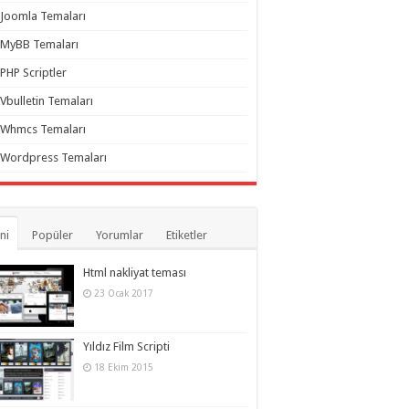
Joomla Temaları
MyBB Temaları
PHP Scriptler
Vbulletin Temaları
Whmcs Temaları
Wordpress Temaları
ni
Popüler
Yorumlar
Etiketler
Html nakliyat teması
23 Ocak 2017
Yıldız Film Scripti
18 Ekim 2015