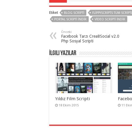
gaziantep
organizasyon
,
Etiket
gaziantep
BLOG SCRIPTI
FLIPPYSCRIPTS TÜM SCRIPT
organizasyon
,
PORTAL SCRIPTI INDIR
VIDEO SCRIPTI INDIR
gaziantep
organizasyon
,
gaziantep
Önceki
organizasyon
,
Facebook Tarzı Crea8Social v2.0
gaziantep
Php Sosyal Scripti
organizasyon
,
gaziantep
İlgili Yazılar
organizasyon
,
gaziantep
palyaço
,
twitter
takipçi
hilesi
,
twitter
takipçi
hilesi
,
instagram
takipçi
Yıldız Film Scripti
Facebo
hilesi
,
18 Ekim 2015
11 Eki