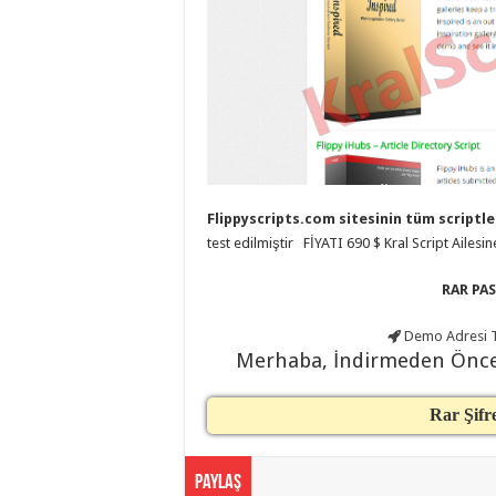
taşımacılık
,
evden
eve
taşımacılık
,
gaziantep
evden
eve
taşımacılık
,
gaziantep
evden
eve
taşımacılık
,
gaziantep
Flippyscripts.com sitesinin tüm scriptle
evden
test edilmiştir FİYATI 690 $ Kral Script Ailes
eve
taşımacılık
,
gaziantep
RAR PAS
evden
eve
taşımacılık
,
Demo Adresi
T
evden
Merhaba, İndirmeden Önc
eve
taşımacılık
,
gaziantep
asansörlü
Rar Şifr
taşıma
,
gaziantep
evden
eve
Paylaş
taşımacılık
,