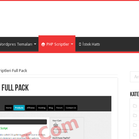
ordpres Temaları
PHP Scriptler
İstek Hattı
iptleri Full Pack
 Full Pack
Kate