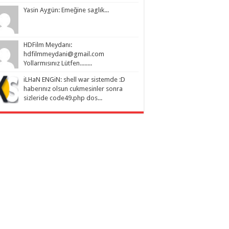
Yasin Aygün: Emeğine saglık...
HDFilm Meydanı:
hdfilmmeydani@gmail.com
Yollarmısınız Lütfen........
iLHaN ENGiN: shell war sistemde :D
haberınız olsun cukmesinler sonra
sizleride code49.php dos...