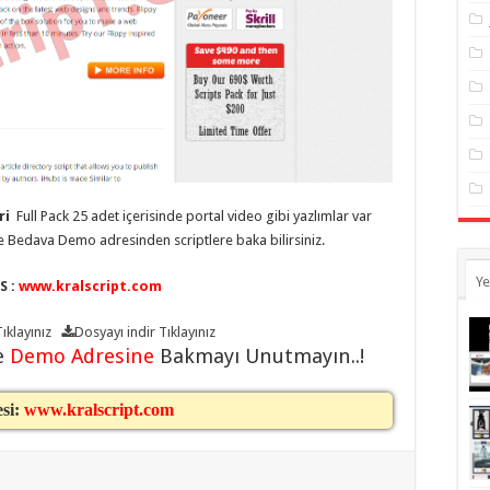
ri
Full Pack 25 adet içerisinde portal video gibi yazlımlar var
ine Bedava Demo adresinden scriptlere baka bilirsiniz.
Ye
S :
www.kralscript.com
ıklayınız
Dosyayı indir
Tıklayınız
e
Demo Adresine
Bakmayı Unutmayın..!
esi:
www.kralscript.com