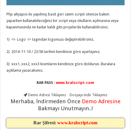
eve
taşımacılık
,
gaziantep
Php altyapısı ile yapılmış basit geri satım scripti sitenize bakım
evden
eve
yaparken kullanabileceğiniz bir script veya okulların açılmasına veya
taşımacılık
,
kapanmasında ne kadar kaldı gibi projelerde kullanabilirsiniz.
gaziantep
evden
eve
1) <!- Logo -!> tagından logonuzu değiştirebilirsiniz.
taşımacılık
,
gaziantep
evden
2) 2014-11-10 / 23:58 tarihini kendinize göre ayarlayınız.
eve
taşımacılık
,
gaziantep
3) xxx1, xxx2, xxx3 kısımlarını kendinize göre doldurun. Buralara
evden
açıklama yazacaksınız.
eve
taşımacılık
,
evden
RAR PASS :
www.kralscript.com
eve
taşımacılık
,
gaziantep
Demo Adresi
Tıklayınız
Dosyayı indir
Tıklayınız
asansörlü
Merhaba, İndirmeden Önce
Demo Adresine
taşıma
,
gaziantep
Bakmayı Unutmayın..!
evden
eve
taşımacılık
,
Rar Şifresi:
www.kralscript.com
gaziantep
organizasyon
,