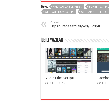
gaziantep
Etiket
organizasyon
,
ARKADAŞLIK SCRIPTLERI
SOHBET SCRIPTL
gaziantep
WEBCAM SHOW SCRIPTI
WEBCAM SOHBET SCRI
organizasyon
,
gaziantep
organizasyon
,
Önceki
gaziantep
Hepsiburada tarzı alışveriş Scripti
organizasyon
,
gaziantep
organizasyon
,
İlgili Yazılar
gaziantep
organizasyon
,
gaziantep
palyaço
,
twitter
takipçi
hilesi
,
twitter
takipçi
hilesi
,
instagram
Yıldız Film Scripti
Facebo
takipçi
hilesi
,
18 Ekim 2015
11 Eki