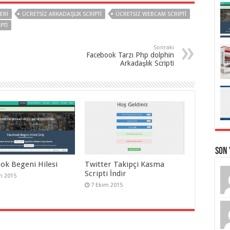
ERI
ÜCRETSIZ ARKADAŞLIK SCRIPTI
ÜCRETSIZ WEBCAM SCRIPTI
PTI
Sonraki
Facebook Tarzı Php dolphin
Arkadaşlık Scripti
Son
ok Begeni Hilesi
Twitter Takipçi Kasma
Scripti İndir
m 2015
7 Ekim 2015