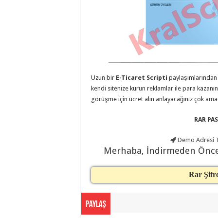
taşımacılık
,
evden
eve
taşımacılık
,
gaziantep
evden
eve
taşımacılık
,
gaziantep
evden
Uzun bir
E-Ticaret Scripti
paylaşımlarında
eve
taşımacılık
,
kendi sitenize kurun reklamlar ile para kazanı
gaziantep
görüşme için ücret alın anlayacağınız çok amaç
evden
eve
taşımacılık
,
RAR PAS
gaziantep
evden
eve
Demo Adresi
T
taşımacılık
,
Merhaba, İndirmeden Önc
evden
eve
taşımacılık
,
gaziantep
Rar Şifr
asansörlü
taşıma
,
gaziantep
evden
Paylaş
eve
taşımacılık
,