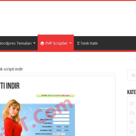
ordpres Temaları
PHP Scriptler
İstek Hattı
k scripti indir
ti indir
Kate