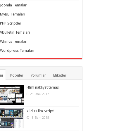
Joomla Temaları
MyBB Temaları
PHP Scriptler
Vbulletin Temaları
Whmcs Temaları
Wordpress Temaları
ni
Popüler
Yorumlar
Etiketler
Html nakliyat teması
23 Ocak 2017
Yıldız Film Scripti
18 Ekim 2015