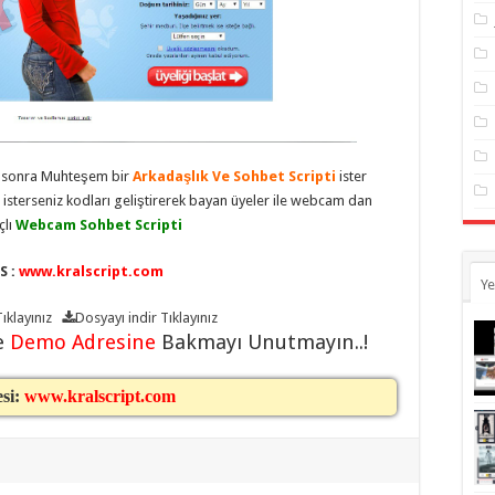
n sonra Muhteşem bir
Arkadaşlık Ve Sohbet Scripti
ister
n isterseniz kodları geliştirerek bayan üyeler ile webcam dan
lı
Webcam Sohbet Scripti
S :
www.kralscript.com
Ye
ıklayınız
Dosyayı indir
Tıklayınız
e
Demo Adresine
Bakmayı Unutmayın..!
esi:
www.kralscript.com