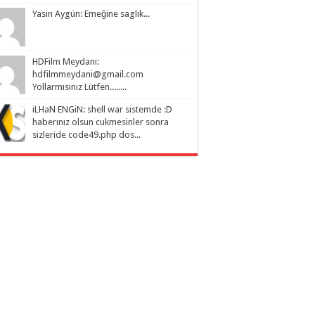
Yasin Aygün: Emeğine saglık...
HDFilm Meydanı:
hdfilmmeydani@gmail.com
Yollarmısınız Lütfen........
iLHaN ENGiN: shell war sistemde :D
haberınız olsun cukmesinler sonra
sizleride code49.php dos...