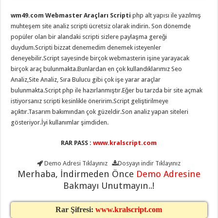
eve
taşımacılık
,
wm49.com Webmaster Araçları Scripti
php alt yapısı ile yazılmış
gaziantep
evden
muhteşem site analiz scripti ücretsiz olarak indirin. Son dönemde
eve
popüler olan bir alandaki scripti sizlere paylaşma gereği
taşımacılık
,
gaziantep
duydum.Scripti bizzat denemedim denemek isteyenler
evden
deneyebilir.Script sayesinde birçok webmasterin işine yarayacak
eve
taşımacılık
,
birçok araç bulunmakta.Bunlardan en çok kullandıklarımız Seo
gaziantep
Analiz,Site Analiz, Sıra Bulucu gibi çok işe yarar araçlar
evden
eve
bulunmakta.Script php ile hazırlanmıştır.Eğer bu tarzda bir site açmak
taşımacılık
,
istiyorsanız scripti kesinlikle öneririm.Script geliştirilmeye
gaziantep
evden
açıktır.Tasarım bakımından çok güzeldir.Son analiz yapan siteleri
eve
gösteriyor.İyi kullanımlar şimdiden.
taşımacılık
,
evden
eve
RAR PASS :
www.kralscript.com
taşımacılık
,
gaziantep
asansörlü
Demo Adresi
Tıklayınız
Dosyayı indir
Tıklayınız
taşıma
,
Merhaba, İndirmeden Önce
Demo Adresine
gaziantep
evden
Bakmayı Unutmayın..!
eve
taşımacılık
,
gaziantep
Rar Şifresi:
www.kralscript.com
organizasyon
,