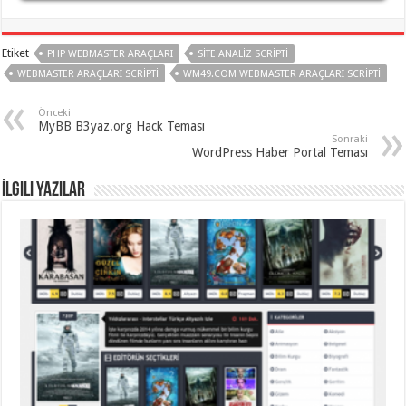
gaziantep
organizasyon
,
gaziantep
organizasyon
,
Etiket
PHP WEBMASTER ARAÇLARI
SITE ANALIZ SCRIPTI
gaziantep
organizasyon
,
WEBMASTER ARAÇLARI SCRIPTI
WM49.COM WEBMASTER ARAÇLARI SCRIPTI
gaziantep
organizasyon
,
gaziantep
Önceki
MyBB B3yaz.org Hack Teması
organizasyon
,
Sonraki
gaziantep
WordPress Haber Portal Teması
palyaço
,
twitter
takipçi
İlgili Yazılar
hilesi
,
twitter
takipçi
hilesi
,
instagram
takipçi
hilesi
,