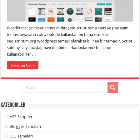
eve
taşımacılık
,
gaziantep
evden
eve
taşımacılık
,
WordPress için tasarlanmış muhteşem script-tema satış ve paylaşım
gaziantep
evden
teması piyasada çok az sitede kullanılan bu tema esnek ve
eve
seo scriptim.org wordpress teması olarak ta bilinen bir temadır. Script
taşımacılık
,
satmayı veya paylaşmayı düşünen arkadaşlarımız bu scripti
gaziantep
evden
kullanabilirler …
eve
taşımacılık
,
Devamını Gör »
gaziantep
evden
eve
taşımacılık
,
evden
eve
taşımacılık
,
gaziantep
asansörlü
Kategoriler
taşıma
,
gaziantep
ASP Scriptler
evden
eve
Blogger Temaları
taşımacılık
,
gaziantep
DLE Temaları
organizasyon
,