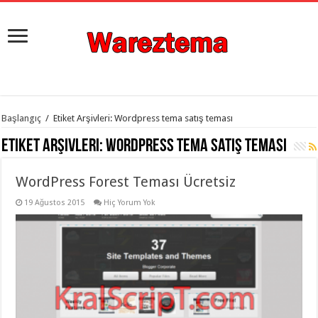
istanbul
Başlangıç
/
Etiket Arşivleri: Wordpress tema satış teması
organizasyon
evden
Etiket Arşivleri:
Wordpress tema satış teması
eve
taşımacılık
,
gaziantep
WordPress Forest Teması Ücretsiz
organizasyon
,
gaziantep
evden
19 Ağustos 2015
Hiç Yorum Yok
eve
taşımacılık
,
evden
eve
taşımacılık
,
gaziantep
evden
eve
taşımacılık
,
evden