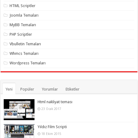
gaziantep
HTML Scriptler
organizasyon
,
gaziantep
Joomla Temaları
organizasyon
,
gaziantep
MyBB Temaları
organizasyon
,
gaziantep
organizasyon
,
PHP Scriptler
gaziantep
organizasyon
,
Vbulletin Temaları
gaziantep
palyaço
,
Whmcs Temaları
twitter
takipçi
Wordpress Temaları
hilesi
,
twitter
takipçi
hilesi
,
instagram
Yeni
Popüler
Yorumlar
Etiketler
takipçi
hilesi
,
Html nakliyat teması
23 Ocak 2017
Yıldız Film Scripti
18 Ekim 2015